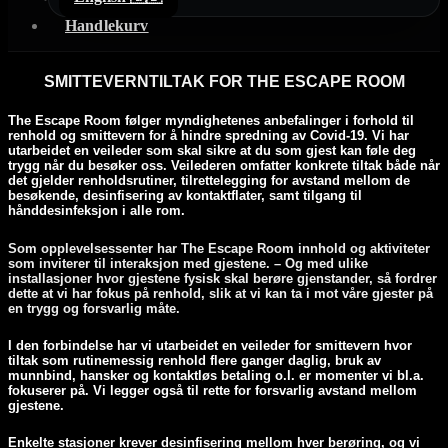
Handlekurv
SMITTEVERNTILTAK FOR THE ESCAPE ROOM
The Escape Room følger myndighetenes anbefalinger i forhold til
renhold og smittevern for å hindre spredning av Covid-19. Vi har
utarbeidet en veileder som skal sikre at du som gjest kan føle deg
trygg når du besøker oss. Veilederen omfatter konkrete tiltak både når
det gjelder renholdsrutiner, tilrettelegging for avstand mellom de
besøkende, desinfisering av kontaktflater, samt tilgang til
hånddesinfeksjon i alle rom.
Som opplevelsessenter har The Escape Room innhold og aktiviteter
som inviterer til interaksjon med gjestene. – Og med ulike
installasjoner hvor gjestene fysisk skal berøre gjenstander, så fordrer
dette at vi har fokus på renhold, slik at vi kan ta i mot våre gjester på
en trygg og forsvarlig måte.
I den forbindelse har vi utarbeidet en veileder for smittevern hvor
tiltak som rutinemessig renhold flere ganger daglig, bruk av
munnbind, hansker og kontaktløs betaling o.l. er momenter vi bl.a.
fokuserer på. Vi legger også til rette for forsvarlig avstand mellom
gjestene.
Enkelte stasjoner krever desinfisering mellom hver berøring, og vi