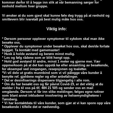
kommer derfor til å legge inn slik at vår bemanning sørger for
renhold mellom hver gruppe.
Vi ønsker at du som gjest skal kunne føle deg trygg på at renhold og
smittevern blir ivaretatt på best mulig måte hos oss.
Viktig info:
* Dersom personer opplever symptomer til sykdom skal man ikke
besøke oss.
* Opplever du symptomer under besøket hos oss, skal den/de forlate
bygget. Ta kontakt med gamemaster!
* Husk å holde avstand og berøre minst mulig.
* Les og følg rådene som er blitt hengt opp.
* Hold god avstand til andre, minst 1 meter og gjerne mer. Vær
oppmerksom på at det kan oppstå kø eller ansamling av besøkende,
for eksempel ved inngangen, resepsjonen og toaletter.
*Vi vil dele ut gratis munnbind som vi vil pålegge våre kunder å
benytte ref. gjeldene regler og eller anbefalinger.
* Det er desinfiserings dispensere tilgjengelig i alle rom.
* Om du har besøkt oss og får påvist Covid-19, er det viktig at du
melder i fra til oss på tlf. 484 21 505 og sender oss en mail
omgående. Dersom vi får inn slike meldinger, følges egne rutiner
som blant annet inkluderer involvering av helsemyndighetene i
Tønsberg.
* Vi har kontaktdata til våre kunder, som gjør at vi kan spore opp våre
besøkende i tilfelle det er nødvendig.